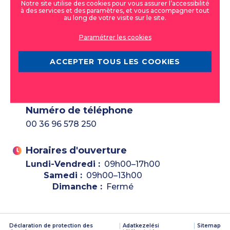
Notre site utilise des cookies pour vous assurer l’accessibilité
Mosonmagyaróvár,
à des services et des paramètres, et vous accompagner tout
Győrikapu utca 7.
au long de votre visite sur le site.
Paramétrer les cookies
E-mail
eurodent@eurodent.hu
ACCEPTER TOUS LES COOKIES
Gratuit
00 800 1000 7000
Numéro de téléphone
00 36 96 578 250
Horaires d'ouverture
Lundi-Vendredi :
09h00–17h00
Samedi :
09h00–13h00
Dimanche :
Fermé
Déclaration de protection des
Adatkezelési
Sitemap